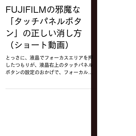
FUJIFILMの邪魔な
「タッチパネルボタ
ン」の正しい消し方
（ショート動画）
とっさに、液晶でフォーカスエリアを押
したつもりが、液晶右上のタッチパネル
ボタンの設定のおかげで、フォーカルエ
リアを逃したことありませんか？
YouTubeでは今後カメラの有効な設定や
撮り歩き、撮影テクニックをアップして
いくので是非いまのうちにチャンネル登
録もお願いします。
https://www.youtube.com/@hidasan-
channel?sub_confirmation=1